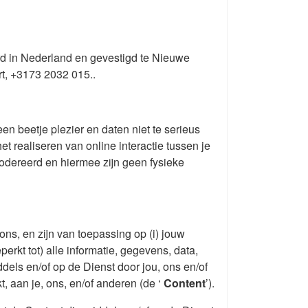
erd in Nederland en gevestigd te Nieuwe
t, +3173 2032 015..
n beetje plezier en daten niet te serieus
 realiseren van online interactie tussen je
modereerd en hiermee zijn geen fysieke
s, en zijn van toepassing op (i) jouw
rkt tot) alle informatie, gegevens, data,
ddels en/of op de Dienst door jou, ons en/of
, aan je, ons, en/of anderen (de ‘
Content
’).