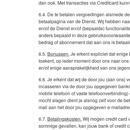
dan ook. Met transacties via Creditcard kunn
6.4. De te betalen vergoedingen alsmede de 
betaalpagina van de Dienst. Wij hebben naa
en/of de Dienst en/of (bepaalde) functionalitei
anders bepaald in deze gebruiksvoorwaarden,
bedrag of abonnement dat aan ons is betaal
6.5.
Bonussen.
Je erkent expliciet dat enige 
toekent, op ieder moment door ons naar ons
en/of enige aansprakelijkheid van ons jegens
6.6. Je erkent dat wij de door jou (aan on
incasseren via de door jou opgegeven bankrek
mobile telefoon of vaste telefoonverbinding) 
mocht slagen dient je alsnog zelf voor de bet
mail aan het door jou opgegeven e-mailadre
6.7.
Betalingskosten.
Wij mogen credit card v
sommige gevallen, kan jouw bank of credit c