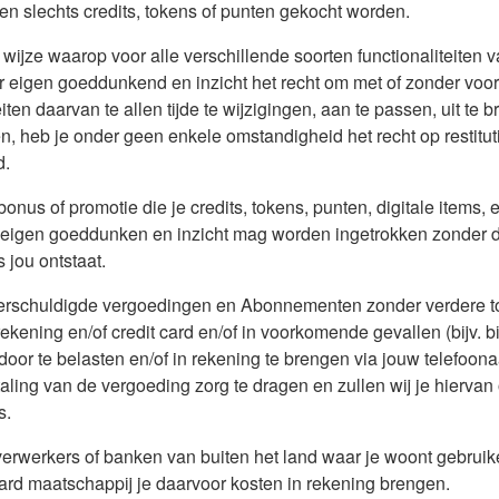
en slechts credits, tokens of punten gekocht worden.
wijze waarop voor alle verschillende soorten functionaliteiten
r eigen goeddunkend en inzicht het recht om met of zonder vo
ten daarvan te allen tijde te wijzigingen, aan te passen, uit te b
 heb je onder geen enkele omstandigheid het recht op restituti
d.
bonus of promotie die je credits, tokens, punten, digitale items
 eigen goeddunken en inzicht mag worden ingetrokken zonder da
 jou ontstaat.
s) verschuldigde vergoedingen en Abonnementen zonder verdere
ening en/of credit card en/of in voorkomende gevallen (bijv. bi
door te belasten en/of in rekening te brengen via jouw telefoona
aling van de vergoeding zorg te dragen en zullen wij je hiervan 
s.
erwerkers of banken van buiten het land waar je woont gebruike
ard maatschappij je daarvoor kosten in rekening brengen.