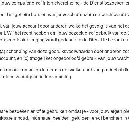
 jouw computer en/of internetverbinding - de Dienst bezoeken e
nt voor het geheim houden van jouw schermnaam en wachtwoord 
ruik van jouw account door anderen welke het gevolg is van het d
 Wij het recht hebben om jouw bezoek en/of gebruik van de Di
 ongeoorloofde poging wordt gedaan om de Dienst te bezoeken e
ver: (a) schending van deze gebruiksvoorwaarden door anderen zod
account, en (c) (mogelijke) ongeoorloofd gebruik van jouw wach
uiken om contact op te nemen om welke aard van product of die
der diens voorafgaande toestemming.
enst te bezoeken en/of te gebruiken omdat je - voor jouw eigen pl
ikbare inhoud, informatie, beelden, geluiden, en/of berichten in