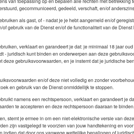
ns van toepassing op en bepalen alle rechten met betrekking to
verstuurd, gecommuniceerd, gedeeld, verschaft, en/of anderszin
bruiken als gast, of - nadat je je hebt aangemeld en/of geregistr
of gebruik van de Dienst en/of de functionaliteit van de Dienst k
ruiken, verklaart en garandeert je dat: je minimaal 18 jaar oud 
indt - juridisch kunt binden en onderwerpen aan deze gebruiks
 met deze gebruiksvoorwaarden, en je instemt dat je juridische
ruiksvoorwaarden en/of deze niet volledig en zonder voorbehoud 
zoek en gebruik van de Dienst onmiddellijk te stoppen.
gebruikt namens een rechtspersoon, verklaart en garandeert je 
arden te accepteren en deze rechtspersoon daaraan te binden
n, stemt je ermee in om een niet-elektronische versie van dez
den zijn vastgelegd te voorzien van jouw handtekening en voor
 indien dat door ons vanwege wettelijke bepalingen of juridisch