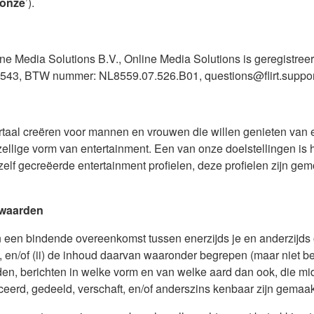
onze
’).
ine Media Solutions B.V., Online Media Solutions is geregistre
543, BTW nummer: NL8559.07.526.B01, questions@flirt.suppor
rtaal creëren voor mannen en vrouwen die willen genieten van ee
lige vorm van entertainment. Een van onze doelstellingen is het
elf gecreëerde entertainment profielen, deze profielen zijn ge
rwaarden
en bindende overeenkomst tussen enerzijds je en anderzijds on
 en/of (ii) de inhoud daarvan waaronder begrepen (maar niet bepe
uiden, berichten in welke vorm en van welke aard dan ook, die mi
erd, gedeeld, verschaft, en/of anderszins kenbaar zijn gemaakt