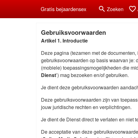
search
favorite_border
Gratis bejaardensex
Zoeken
Gebruiksvoorwaarden
Artikel 1. Introductie
Deze pagina (tezamen met de documenten, i
gebruiksvoorwaarden op basis waarvan je: d
(mobiele) toepassingsmogelijkheden die midd
Dienst
’) mag bezoeken en/of gebruiken.
Je dient deze gebruiksvoorwaarden aandachti
Deze gebruiksvoorwaarden zijn van toepassi
jouw juridische rechten en verplichtingen.
Je dient de Dienst direct te verlaten en niet 
De acceptatie van deze gebruiksvoorwaarden