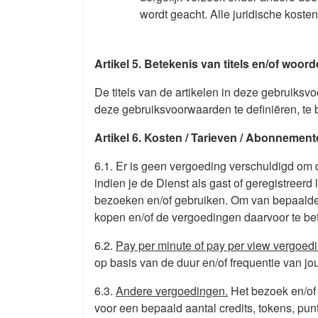
wordt geacht. Alle juridische kosten
Artikel 5. Betekenis van titels en/of woor
De titels van de artikelen in deze gebruiks
deze gebruiksvoorwaarden te definiëren, te b
Artikel 6. Kosten / Tarieven / Abonnemen
6.1. Er is geen vergoeding verschuldigd om d
indien je de Dienst als gast of geregistreerd
bezoeken en/of gebruiken. Om van bepaalde a
kopen en/of de vergoedingen daarvoor te be
6.2.
Pay per minute of pay per view vergoed
op basis van de duur en/of frequentie van j
6.3.
Andere vergoedingen.
Het bezoek en/of 
voor een bepaald aantal credits, tokens, punt